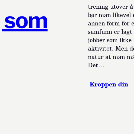
trening utover å
g som
bør man likevel 
annen form for 
samfunn er lagt 
jobber som ikke 
aktivitet. Men d
natur at man må 
Det…
·
Kroppen din