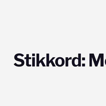
Hopp
til
innhold
Stikkord:
M